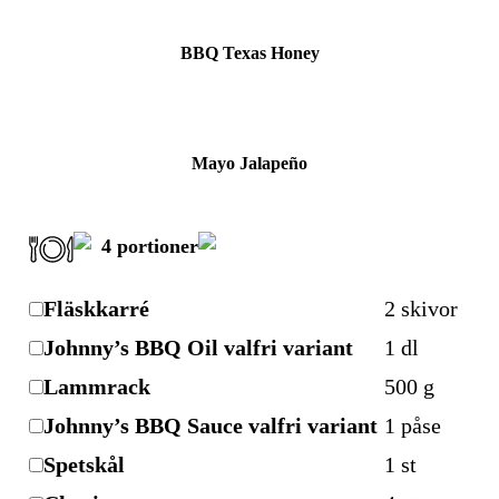
BBQ Texas Honey
Mayo Jalapeño
4
portioner
Fläskkarré
2
skivor
Johnny’s BBQ Oil valfri variant
1
dl
Lammrack
500
g
Johnny’s BBQ Sauce valfri variant
1
påse
Spetskål
1
st