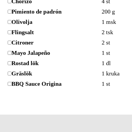
Chorizo
4
st
Pimiento de padrón
200
g
Olivolja
1
msk
Flingsalt
2
tsk
Citroner
2
st
Mayo Jalapeño
1
st
Rostad lök
1
dl
Gräslök
1
kruka
BBQ Sauce Origina
1
st