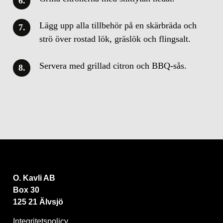
Lägg upp alla tillbehör på en skärbräda och
strö över rostad lök, gräslök och flingsalt.
Servera med grillad citron och BBQ-sås.
O. Kavli AB
Box 30
125 21 Älvsjö
Integritetspolicy